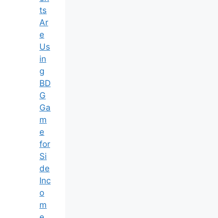
ts
Ar
e
Us
in
g
BD
G
Ga
m
e
for
Si
de
Inc
o
m
e