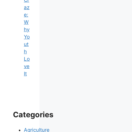
Cr
az
e:
W
hy
Yo
ut
h
Lo
ve
It
Categories
Agriculture