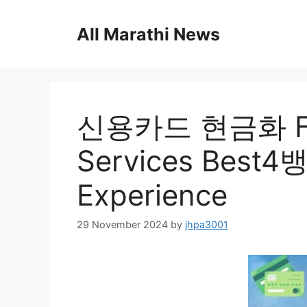
Skip
to
All Marathi News
content
신용카드 현금화 Fin
Services Bes
Experience
29 November 2024
by
jhpa3001