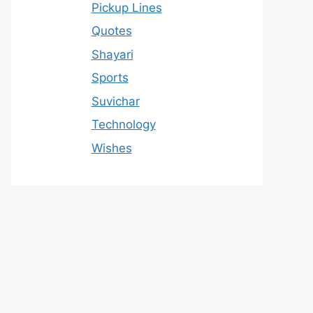
Pickup Lines
Quotes
Shayari
Sports
Suvichar
Technology
Wishes