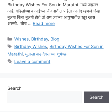
Birthday Wishes For Son in Marathi मध्ये पाहणार
आहे. वडिलांच्या व आईच्या जीवनातील पहिला आनंद म्हणजे जेव्हा
मुलगा किंवा मुलगी होते तो क्षण त्यांच्या आयुष्यातील खूप खास
असतो. तोच …
Read more
Categories
Wishes
,
Birthday
,
Blog
Tags
Birthday Wishes
,
Birthday Wishes For Son in
Marathi
,
मुलाला वाढदिवसाच्या शुभेच्छा
Leave a comment
Search
Search