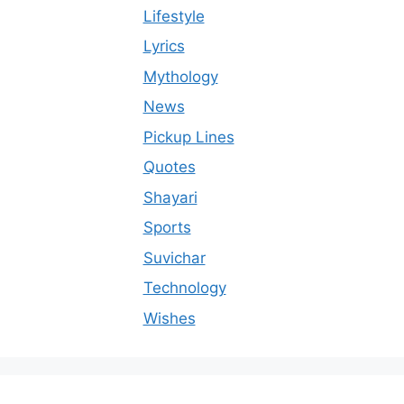
Lifestyle
Lyrics
Mythology
News
Pickup Lines
Quotes
Shayari
Sports
Suvichar
Technology
Wishes