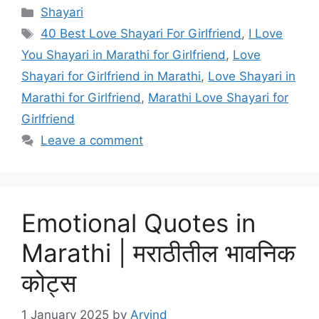
Categories
Shayari
Tags
40 Best Love Shayari For Girlfriend
,
I Love
You Shayari in Marathi for Girlfriend
,
Love
Shayari for Girlfriend in Marathi
,
Love Shayari in
Marathi for Girlfriend
,
Marathi Love Shayari for
Girlfriend
Leave a comment
Emotional Quotes in
Marathi | मराठीतील भावनिक
कोट्स
1 January 2025
by
Arvind