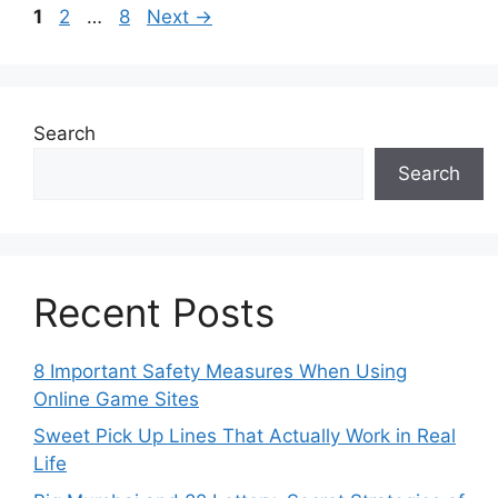
Page
Page
Page
1
2
…
8
Next
→
Search
Search
Recent Posts
8 Important Safety Measures When Using
Online Game Sites
Sweet Pick Up Lines That Actually Work in Real
Life