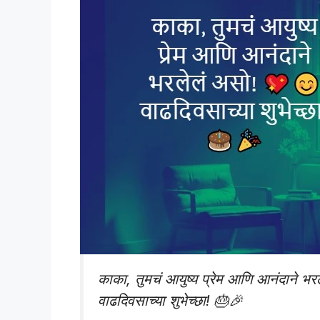
काका, तुमचं आयुष्य प्रेम आणि आनंदाने भ
वाढदिवसाच्या शुभेच्छा! 🎂🎉