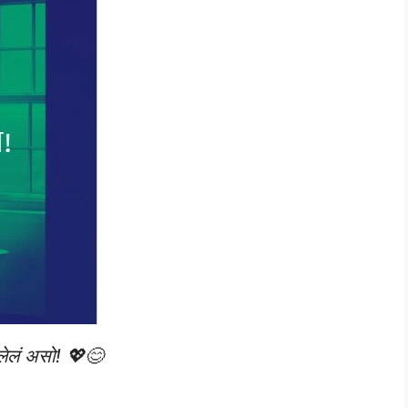
रलेलं असो! 💖😊