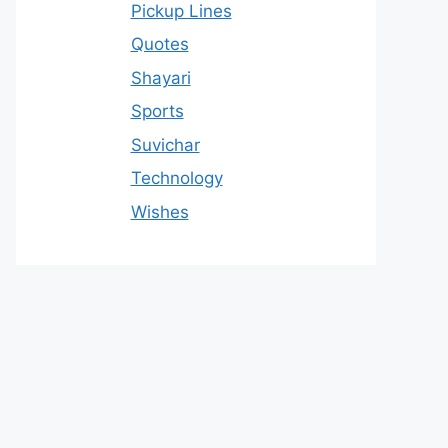
Pickup Lines
Quotes
Shayari
Sports
Suvichar
Technology
Wishes