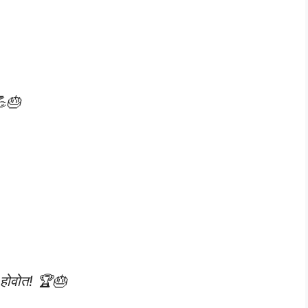
💪🎂
या होवोत! 🏆🎂