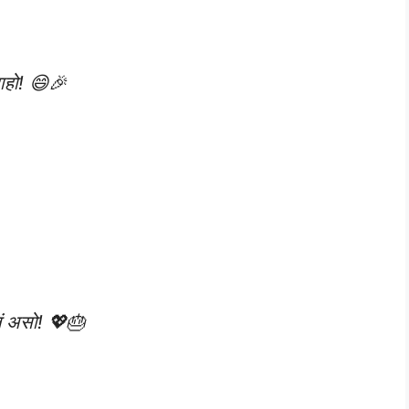
ाहो! 😄🎉
लं असो! 💖🎂