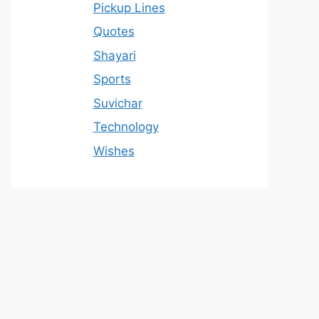
Pickup Lines
Quotes
Shayari
Sports
Suvichar
Technology
Wishes