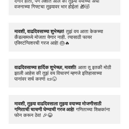
देणार होतो, पण लक्षात आलं की तुझ्या वयाच्या अर्धा 
वजनाच्या गिफ्टचा तुझ्यावर भार होईल! 🎁🤣
मावशी, वाढदिवसाच्या शुभेच्छा!
 तुझं वय आता केकच्या 
कँडल्समध्ये मोजता येणार नाही. त्यासाठी फायर 
एक्स्टिंग्विशरची गरज आहे! 🎂🔥
वाढदिवसाच्या हार्दिक शुभेच्छा, मावशी!
 आता तू इतकी मोठी 
झाली आहेस की तुझं वय विचारणं म्हणजे इतिहासाच्या 
पानांवर सर्च करणं! 📜😜
मावशी, तुझ्या वाढदिवसाला तुझ्या वयाच्या मोजणीसाठी 
गणिताची चाचणी घेण्याची गरज आहे!
 गणिताच्या शिक्षकांना 
फोन करून ठेव! 🎉😂