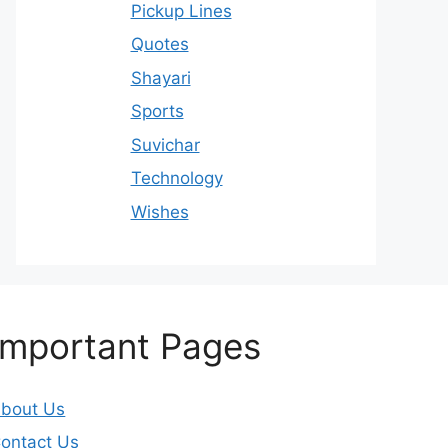
Pickup Lines
Quotes
Shayari
Sports
Suvichar
Technology
Wishes
Important Pages
bout Us
ontact Us