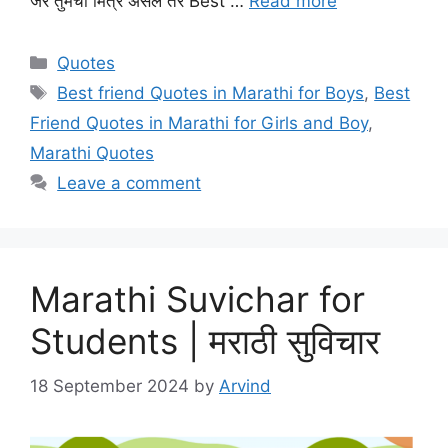
जर तुमचा मित्र असेल तर Best …
Read more
Categories
Quotes
Tags
Best friend Quotes in Marathi for Boys
,
Best
Friend Quotes in Marathi for Girls and Boy
,
Marathi Quotes
Leave a comment
Marathi Suvichar for
Students | मराठी सुविचार
18 September 2024
by
Arvind