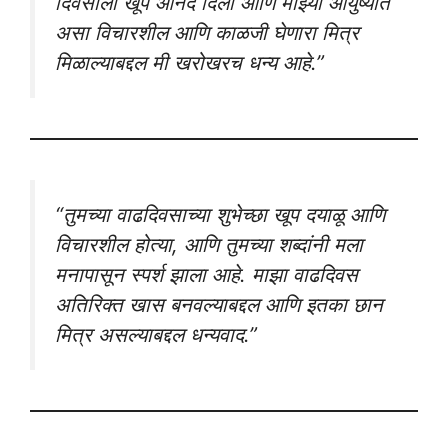
दिवसाला खूप आनंद दिला आणि माझ्या आयुष्यात
असा विचारशील आणि काळजी घेणारा मित्र
मिळाल्याबद्दल मी खरोखरच धन्य आहे.”
“तुमच्या वाढदिवसाच्या शुभेच्छा खूप दयाळू आणि
विचारशील होत्या, आणि तुमच्या शब्दांनी मला
मनापासून स्पर्श झाला आहे. माझा वाढदिवस
अतिरिक्त खास बनवल्याबद्दल आणि इतका छान
मित्र असल्याबद्दल धन्यवाद.”