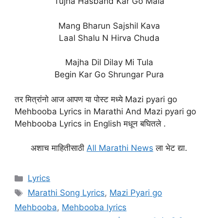
Tujha Hasband Kar Go Mala
Mang Bharun Sajshil Kava
Laal Shalu N Hirva Chuda
Majha Dil Dilay Mi Tula
Begin Kar Go Shrungar Pura
तर मित्रांनो आज आपण या पोस्ट मध्ये Mazi pyari go
Mehbooba Lyrics in Marathi And Mazi pyari go
Mehbooba Lyrics in English मधून बघितले .
अशाच माहितीसाठी
All Marathi News
ला भेट द्या.
Categories
Lyrics
Tags
Marathi Song Lyrics
,
Mazi Pyari go
Mehbooba
,
Mehbooba lyrics