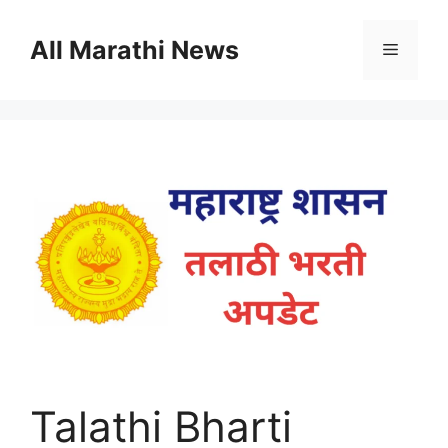
Skip
to
All Marathi News
Menu
content
Talathi Bharti