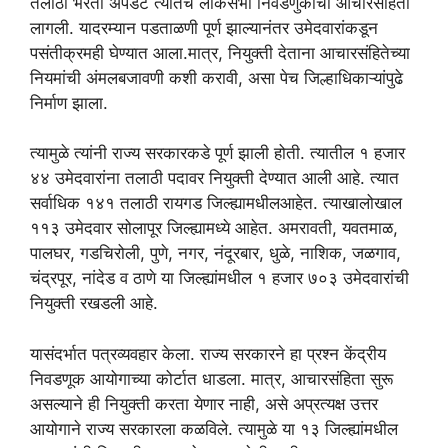
तलाठी भरती अपडेट त्यातच लोकसभा निवडणुकीची आचारसंहिता
लागली. यादरम्यान पडताळणी पूर्ण झाल्यानंतर उमेदवारांकडून
पसंतीक्रमही घेण्यात आला.मात्र, नियुक्ती देताना आचारसंहितेच्या
नियमांची अंमलबजावणी कशी करावी, असा पेच जिल्हाधिकाऱ्यांपुढे
निर्माण झाला.
त्यामुळे त्यांनी राज्य सरकारकडे पूर्ण झाली होती. त्यातील १ हजार
४४ उमेदवारांना तलाठी पदावर नियुक्ती देण्यात आली आहे. त्यात
सर्वाधिक १४१ तलाठी रायगड जिल्ह्यामधीलआहेत. त्याखालोखाल
११३ उमेदवार सोलापूर जिल्ह्यामध्ये आहेत. अमरावती, यवतमाळ,
पालघर, गडचिरोली, पुणे, नगर, नंदूरबार, धुळे, नाशिक, जळगाव,
चंद्रपूर, नांदेड व ठाणे या जिल्ह्यांमधील १ हजार ७०३ उमेदवारांची
नियुक्ती रखडली आहे.
यासंदर्भात पत्रव्यवहार केला. राज्य सरकारने हा प्रश्न केंद्रीय
निवडणूक आयोगाच्या कोर्टात धाडला. मात्र, आचारसंहिता सुरू
असल्याने ही नियुक्ती करता येणार नाही, असे अप्रत्यक्ष उत्तर
आयोगाने राज्य सरकारला कळविले. त्यामुळे या १३ जिल्ह्यांमधील