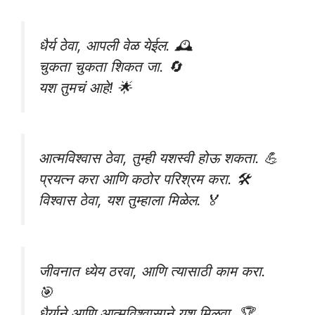
धैर्य ठेवा, आपली वेळ येईल. 🕰️
चुकता चुकता शिकत जा. 🔄
यश तुमचं आहे! 🌟
आत्मविश्वास ठेवा, तुम्ही यशस्वी होऊ शकता. 💪
प्रयत्न करा आणि कठोर परिश्रम करा. 🛠️
विश्वास ठेवा, यश तुम्हाला मिळेल. 🏅
जीवनात ध्येय ठरवा, आणि त्यासाठी काम करा.
🎯
धैर्याने आणि आत्मविश्वासाने यश मिळवा. 🏆