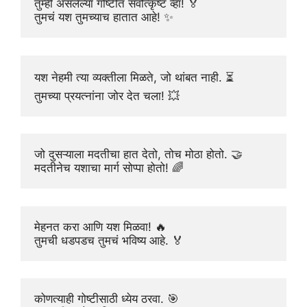
तुम्ही असलेल्या गोष्टीत सर्वोत्कृष्ट व्हा! 🏅
तुमचं यश तुमच्याच हातात आहे! ✨
यश नेहमी त्या व्यक्तीला मिळते, जो थांबत नाही. ⏳
तुमच्या प्रयत्नांना जोर देत चला! 💥
जो दुसऱ्याला मदतीचा हात देतो, तोच मोठा होतो. 🤝
मदतीनेच यशाचा मार्ग सोप्पा होतो! 🌈
मेहनत करा आणि यश मिळवा! 🔥
तुमची धडपडच तुमचं भविष्य आहे. 🏅
कोणत्याही गोष्टीसाठी ध्येय ठरवा. 🎯