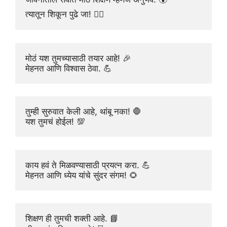
त्यातून शिकून पुढे जा! 🚶‍♂️
मोठं यश तुमच्यासाठी तयार आहे! 🎉
मेहनत आणि विश्वास ठेवा. 💪
तुम्ही सुरुवात केली आहे, थांबू नका! 🛑
यश तुमचं होईल! 💯
काय हवं ते मिळवण्यासाठी प्रयत्न करा. 💪
मेहनत आणि ध्येय यांचे सुंदर संगम! 🌻
शिक्षण ही तुमची शक्ती आहे. 📘