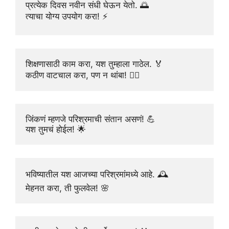
प्रत्येक दिवस नवीन संधी घेऊन येतो. 🌅
त्याचा योग्य उपयोग करा! ⚡
शिक्षणासाठी काम करा, यश तुम्हाला गाठेल. 🏅
कठीण वाटचाल करा, पण न थांबा! 🚶‍♂️
जिंकणं म्हणजे परिश्रमाची संतान असणं! 💪
यश तुमचं होईल! 🌟
भविष्यातील यश आजच्या परिश्रमांमध्ये आहे. 🕰️
मेहनत करा, ती फुलवेल! 🌸