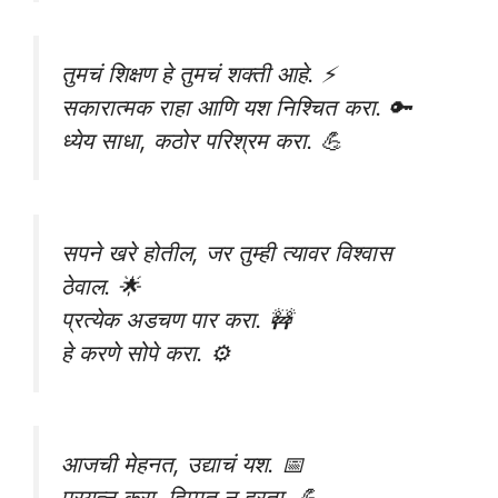
तुमचं शिक्षण हे तुमचं शक्ती आहे. ⚡
सकारात्मक राहा आणि यश निश्चित करा. 🔑
ध्येय साधा, कठोर परिश्रम करा. 💪
सपने खरे होतील, जर तुम्ही त्यावर विश्वास
ठेवाल. 🌟
प्रत्येक अडचण पार करा. 🚧
हे करणे सोपे करा. ⚙️
आजची मेहनत, उद्याचं यश. 📅
प्रयत्न करा, हिम्मत न हरता. 💪