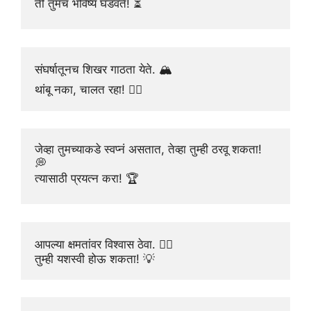
ती तुमचं भविष्य घडवते! ⏳
संघर्षातूनच शिखर गाठता येते. 🏔️
थांबू नका, चालत रहा! 🏃‍♂️
जेव्हा तुमच्याकडे स्वप्नं असतात, तेव्हा तुम्ही ठरवू शकता! 
💭
त्यासाठी प्रयत्न करा! 🏆
आपल्या क्षमतांवर विश्वास ठेवा. 🦸‍♂️
तुम्ही यशस्वी होऊ शकता! 💡