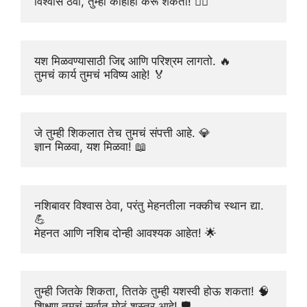
विश्वास ठेवा, तुम्ही काहीही करू शकता! 🦸‍♀️
यश मिळवण्यासाठी जिद्द आणि परिश्रम लागतो. 🔥
तुमचं कार्य तुमचं भविष्य आहे! 🏅
जे तुम्ही शिकलात तेच तुमचं संपत्ती आहे. 💎
ज्ञान मिळवा, यश मिळवा! 📖
नशिबावर विश्वास ठेवा, परंतु मेहनतीला नक्कीच स्थान द्या. 
💪
मेहनत आणि नशिब दोन्ही आवश्यक आहेत! 🌟
तुम्ही जितके शिकता, तितके तुम्ही यशस्वी होऊ शकता! 🧠
शिक्षण तुमचं सर्वात मोठं शस्त्र आहे! 🛡️