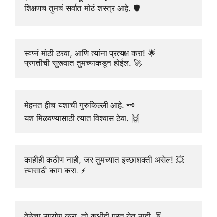
शिक्षणच तुमचं सर्वात मोठं शस्त्र आहे. 🛡️
स्वप्नं मोठी ठरवा, आणि त्यांना प्रत्यक्ष करा! 🌟
प्रगतीची सुरूवात तुमच्याकडून होईल. 🚀
मेहनत हीच यशाची गुरुकिल्ली आहे. 🗝️
यश मिळवण्यासाठी त्यात विश्वास ठेवा. 🙌
काहीही कठीण नाही, जर तुमच्यात इच्छाशक्ती असेल! 💥
त्यासाठी काम करा. ⚡
वेळेचा उपयोग करा, तो कधीही परत येत नाही. ⏳