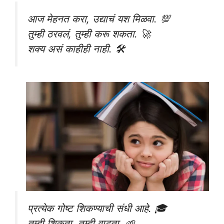
आज मेहनत करा, उद्याचं यश मिळवा. 💯
तुम्ही ठरवलं, तुम्ही करू शकता. 🚀
शक्य असं काहीही नाही. 🛠️
प्रत्येक गोष्ट शिकण्याची संधी आहे. 🎓
तुम्ही शिकता, तुम्ही वाढता. 🌱