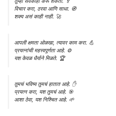
तुम्ही सर्वकाही करू शकता. 🏅
विचार करा, ठरवा आणि साधा. 🧭
शक्य असं काही नाही. 🚀
आपली क्षमता ओळखा, त्यावर काम करा. 💪
प्रयत्नांची महत्त्वपूर्णता आहे. ⚙️
यश केवळ धैर्याने मिळते. 🏆
तुमचं भविष्य तुमचं हातात आहे. ✋
प्रयत्न करा, यश तुमचं आहे. 🎯
आशा ठेवा, यश निश्चित आहे. 🌱