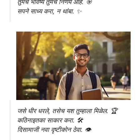
तुमचं भविष्य तुमचं निर्णय आहे. 🎯
सपने साध्य करा, न थांबा. ✨
जसे धीर धरले, तसेच यश तुम्हाला मिळेल. 🏆
कठिनाइतका साकार करा. 🛠️
दिसामाजी नवा दृष्टीकोन ठेवा. 👁️