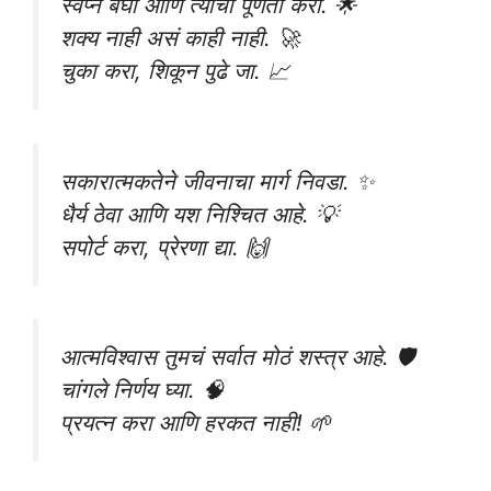
स्वप्न बघा आणि त्याची पूर्णता करा. 🌟
शक्य नाही असं काही नाही. 🚀
चुका करा, शिकून पुढे जा. 📈
सकारात्मकतेने जीवनाचा मार्ग निवडा. ✨
धैर्य ठेवा आणि यश निश्चित आहे. 💡
सपोर्ट करा, प्रेरणा द्या. 🙌
आत्मविश्वास तुमचं सर्वात मोठं शस्त्र आहे. 🛡️
चांगले निर्णय घ्या. 🧠
प्रयत्न करा आणि हरकत नाही! 🌱