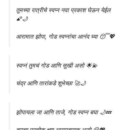
तुमच्या रात्रीचे स्वप्न नवा प्रकाश घेऊन येईल
🌠🌙
आरामात झोपा, गोड स्वप्नांचा आनंद घ्या 😴💖
स्वप्नं तुमचं गोड आणि सुखी असो 🌟💫
चंद्र आणि तारांकडे शुभेच्छा 🚀🌙
झोपायला जा आणि ताजे, गोड स्वप्न बघा 🌙💤
तुमचा प्रत्येक क्षण आरामदायक असो 😌💖