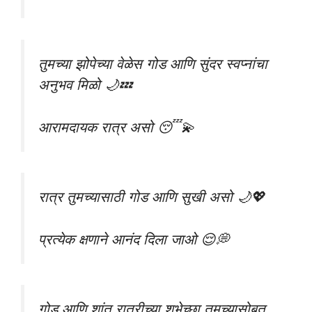
तुमच्या झोपेच्या वेळेस गोड आणि सुंदर स्वप्नांचा
अनुभव मिळो 🌙💤
आरामदायक रात्र असो 😴💫
रात्र तुमच्यासाठी गोड आणि सुखी असो 🌙💖
प्रत्येक क्षणाने आनंद दिला जाओ 😌💭
गोड आणि शांत रात्रीच्या शुभेच्छा तुमच्यासोबत