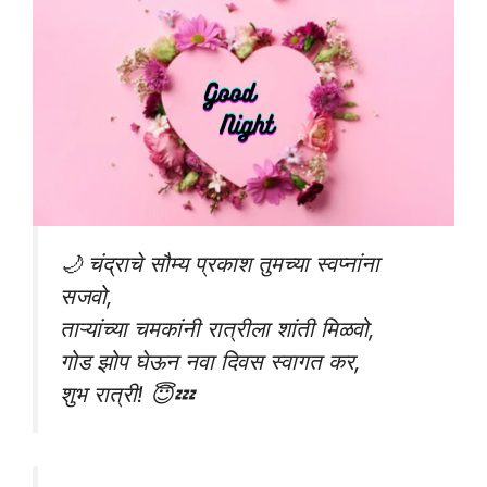
🌙 चंद्राचे सौम्य प्रकाश तुमच्या स्वप्नांना
सजवो,
ताऱ्यांच्या चमकांनी रात्रीला शांती मिळवो,
गोड झोप घेऊन नवा दिवस स्वागत कर,
शुभ रात्री! 😇💤