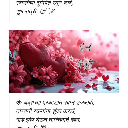
स्वप्नांच्या दुनियेत रमून जावं,
शुभ रात्री! 😴🌌
🌟 चंद्राच्या प्रकाशात स्वप्नं उजळावी,
ताऱ्यांनी स्वप्नांना सुंदर करावं,
गोड झोप घेऊन ताजेतवाने व्हावं,