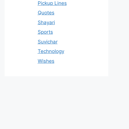
Pickup Lines
Quotes
Shayari
Sports
Suvichar
Technology
Wishes