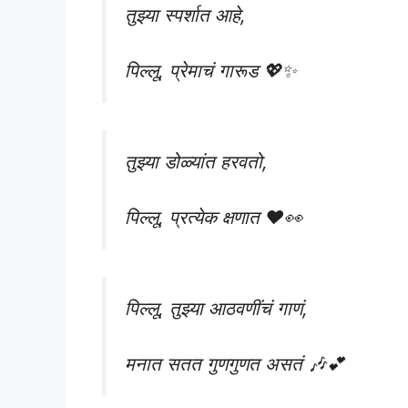
तुझ्या स्पर्शात आहे,
पिल्लू, प्रेमाचं गारूड 💖✨
तुझ्या डोळ्यांत हरवतो,
पिल्लू, प्रत्येक क्षणात ❤️👀
पिल्लू, तुझ्या आठवणींचं गाणं,
मनात सतत गुणगुणत असतं 🎶💕