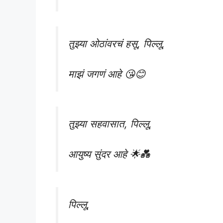
तुझ्या ओठांवरचं हसू, पिल्लू,
माझं जगणं आहे 😘😊
तुझ्या सहवासात, पिल्लू,
आयुष्य सुंदर आहे 🌟💑
पिल्लू,