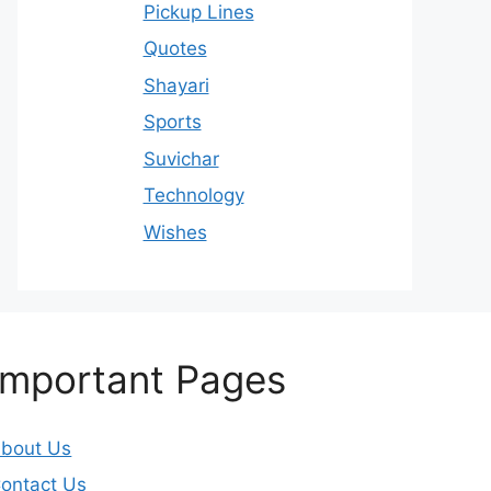
Pickup Lines
Quotes
Shayari
Sports
Suvichar
Technology
Wishes
Important Pages
bout Us
ontact Us